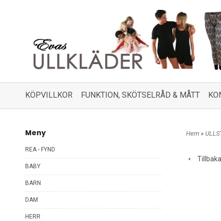
KÖPVILLKOR
FUNKTION, SKÖTSELRÅD & MÅTT
KO
Meny
Hem
»
ULLS
REA - FYND
Tillbak
BABY
BARN
DAM
HERR