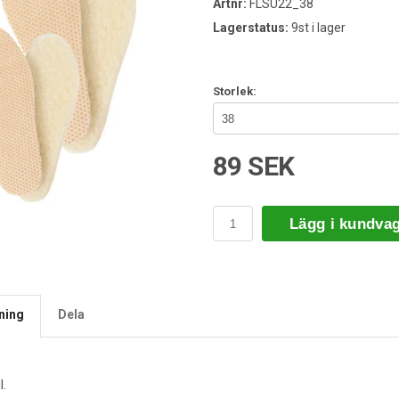
Artnr:
FLSU22_38
Lagerstatus:
9st i lager
Storlek:
89 SEK
Lägg i kundva
ning
Dela
r
l.