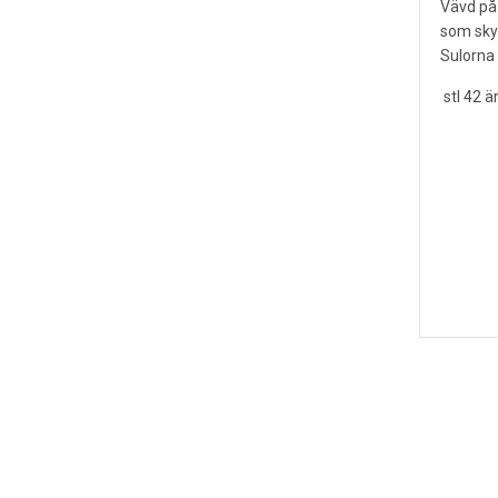
Vävd på 
som skyd
Sulorna 
stl 42 är