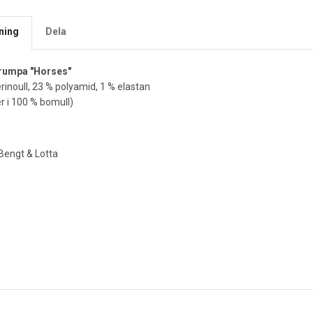
ning
Dela
rumpa "Horses"
inoull, 23 % polyamid, 1 % elastan
 i 100 % bomull)
Bengt & Lotta