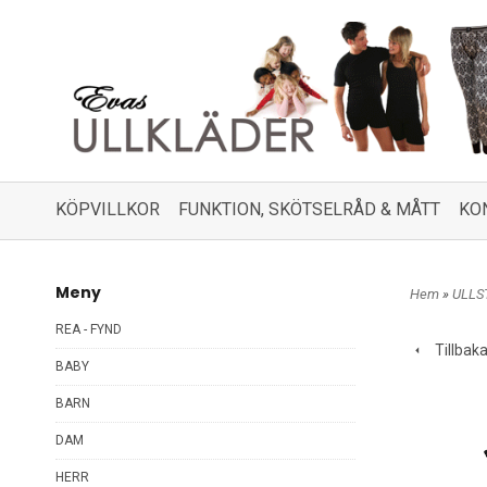
KÖPVILLKOR
FUNKTION, SKÖTSELRÅD & MÅTT
KO
Meny
Hem
»
ULLS
REA - FYND
Tillbak
BABY
BARN
DAM
HERR