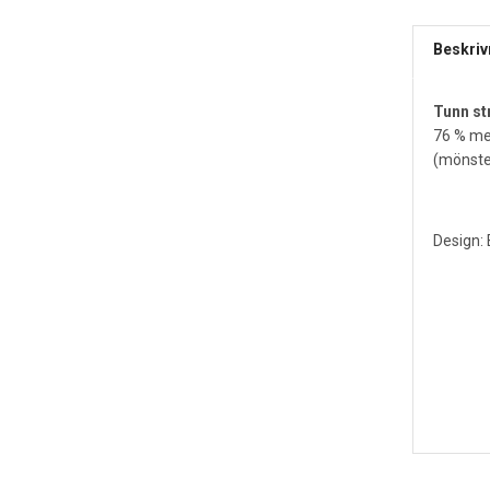
Beskriv
Tunn st
76 % mer
(mönster
Design: 