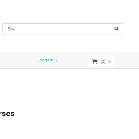
Logga in
(0)
rses