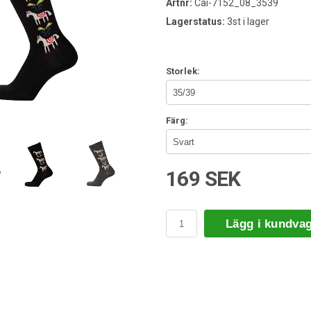
Artnr:
Cai-7152_08_3539
Lagerstatus:
3st i lager
Storlek:
Färg:
169 SEK
Lägg i kundva