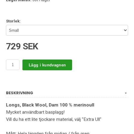
Storlek:
729 SEK
Lägg i kundvagnen
BESKRIVNING
Longs, Black Wool, Dam 100 % merinoull
Mycket användbart basplagg!
Vill du ha ett lite tjockare material, välj "Extra Ull"
Mått: Hela längden från midjan / från gren