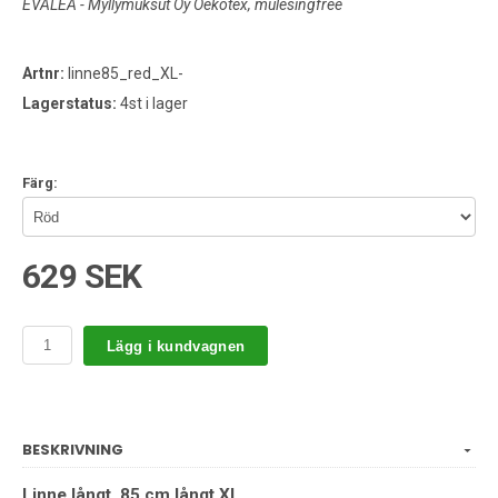
EVALEA - Myllymuksut Oy Oekotex, mulesingfree
Artnr:
linne85_red_XL-
Lagerstatus:
4st i lager
Färg:
629 SEK
Lägg i kundvagnen
BESKRIVNING
Linne långt. 85 cm långt XL