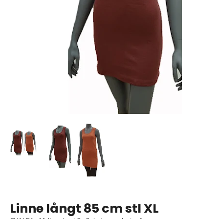
Linne långt 85 cm stl XL