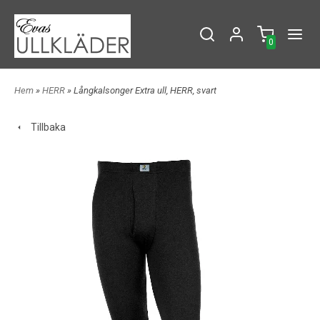
0
Hem
»
HERR
» Långkalsonger Extra ull, HERR, svart
Tillbaka