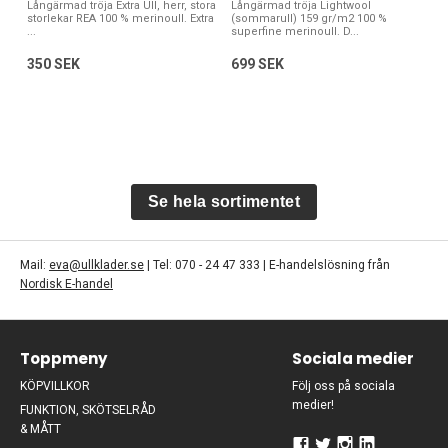
Långärmad tröja Extra Ull, herr, stora
Långärmad tröja Lightwool
storlekar REA 100 % merinoull. Extra
(sommarull) 159 gr/m2 100 %
...
superfine merinoull. D...
350 SEK
699 SEK
Se hela sortimentet
Mail:
eva@ullklader.se
| Tel: 070 - 24 47 333 | E-handelslösning från
Nordisk E-handel
Toppmeny
Sociala medier
KÖPVILLKOR
Följ oss på sociala
medier!
FUNKTION, SKÖTSELRÅD
& MÅTT